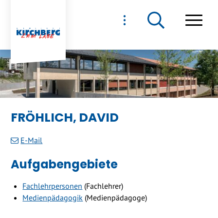
NAVIGIEREN IN GEMEIND
Schnellnavigation
Haupt
FRÖHLICH, DAVID
E-Mail
Aufgabengebiete
Fachlehrpersonen
(Fachlehrer)
Medienpädagogik
(Medienpädagoge)