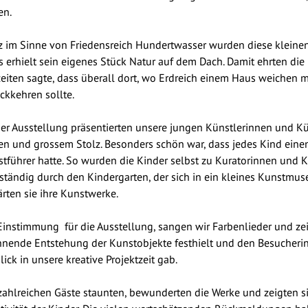
en.
 im Sinne von Friedensreich Hundertwasser wurden diese kleinen
 erhielt sein eigenes Stück Natur auf dem Dach. Damit ehrten die 
eiten sagte, dass überall dort, wo Erdreich einem Haus weichen 
ckkehren sollte.
er Ausstellung präsentierten unsere jungen Künstlerinnen und Kü
n und grossem Stolz. Besonders schön war, dass jedes Kind einen
tführer hatte. So wurden die Kinder selbst zu Kuratorinnen und K
ständig durch den Kindergarten, der sich in ein kleines Kunstmus
ärten sie ihre Kunstwerke.
Einstimmung für die Ausstellung, sangen wir Farbenlieder und zei
nende Entstehung der Kunstobjekte festhielt und den Besucher
lick in unsere kreative Projektzeit gab.
zahlreichen Gäste staunten, bewunderten die Werke und zeigten s