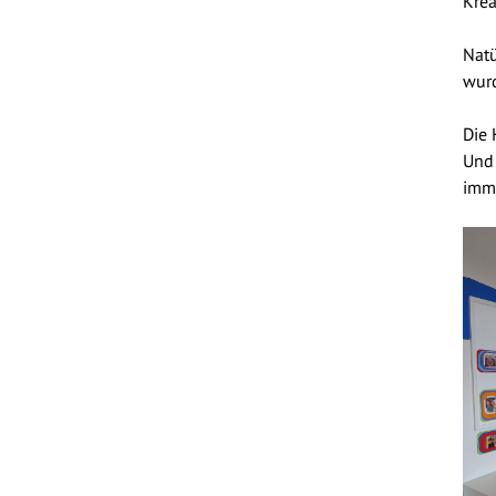
Krea
Natü
wur
Die 
Und 
imm