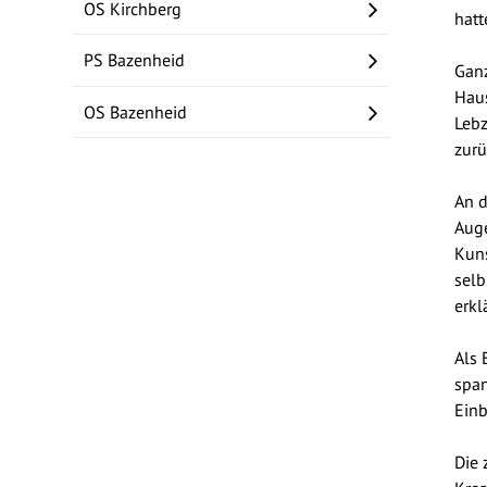
OS Kirchberg
hatt
PS Bazenheid
Ganz
Haus
OS Bazenheid
Lebz
zurü
An d
Auge
Kuns
selb
erkl
Als 
span
Einb
Die 